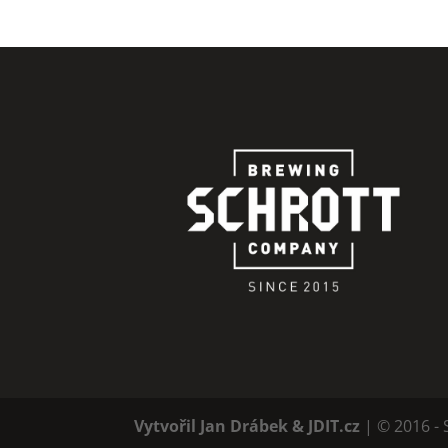
Vytvořil Jan Drábek & JDIT.cz
| © 2016 - 